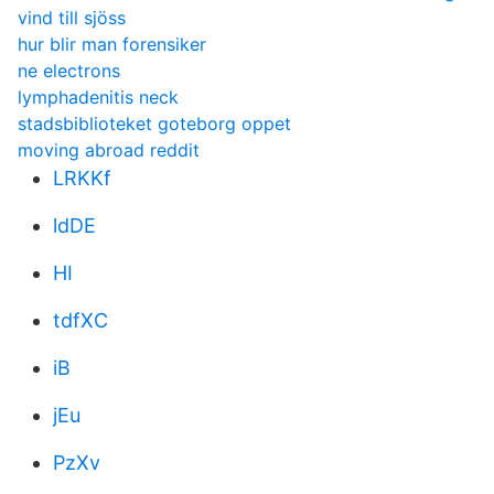
vind till sjöss
hur blir man forensiker
ne electrons
lymphadenitis neck
stadsbiblioteket goteborg oppet
moving abroad reddit
LRKKf
ldDE
HI
tdfXC
iB
jEu
PzXv