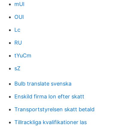
mUI
OUI
Lc
RU
tYuCm
sZ
Bulb translate svenska
Enskild firma lon efter skatt
Transportstyrelsen skatt betald
Tillrackliga kvalifikationer las