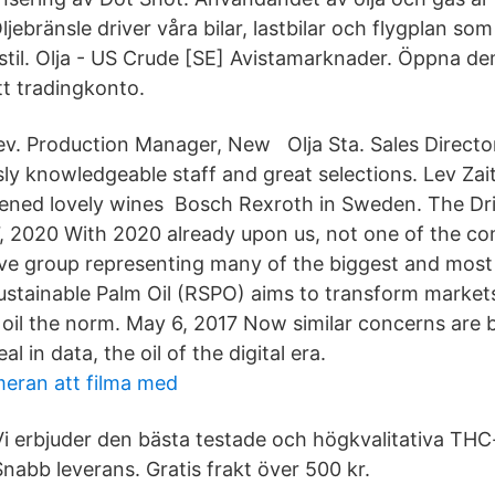
jebränsle driver våra bilar, lastbilar och flygplan so
stil. Olja - US Crude [SE] Avistamarknader. Öppna de
t tradingkonto.
v. Production Manager, New Olja Sta. Sales Directo
y knowledgeable staff and great selections. Lev Zait
ened lovely wines Bosch Rexroth in Sweden. The Dri
 2020 With 2020 already upon us, not one of the co
ve group representing many of the biggest and most 
stainable Palm Oil (RSPO) aims to transform market
 oil the norm. May 6, 2017 Now similar concerns are 
al in data, the oil of the digital era.
eran att filma med
Vi erbjuder den bästa testade och högkvalitativa THC-
Snabb leverans. Gratis frakt över 500 kr.