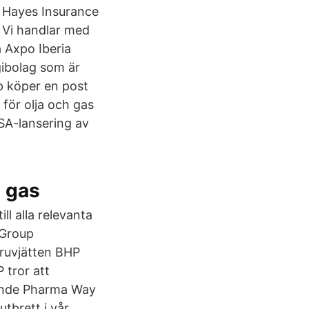
r Hayes Insurance
 Vi handlar med
ta Axpo Iberia
gibolag som är
p köper en post
 för olja och gas
A-lansering av
t gas
ll alla relevanta
 Group
Gruvjätten BHP
 tror att
mande Pharma Way
tbrett i vår