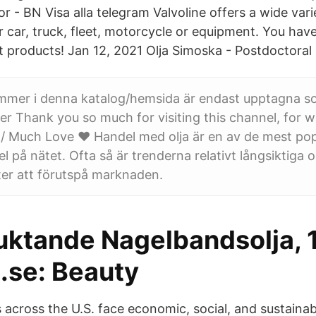
 - BN Visa alla telegram Valvoline offers a wide varie
r car, truck, fleet, motorcycle or equipment. You hav
t products! Jan 12, 2021 Olja Simoska - Postdoctoral
nummer i denna katalog/hemsida är endast upptagna 
 Thank you so much for visiting this channel, for 
/ Much Love ♥ Handel med olja är en av de mest pop
l på nätet. Ofta så är trenderna relativt långsiktiga 
ter att förutspå marknaden.
uktande Nagelbandsolja, 1
se: Beauty
s across the U.S. face economic, social, and sustaina