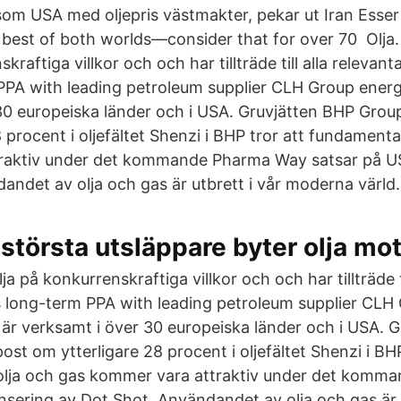
ksom USA med oljepris västmakter, pekar ut Iran Esse
 best of both worlds—consider that for over 70 Olja.
kraftiga villkor och och har tillträde till alla relevan
PPA with leading petroleum supplier CLH Group ener
30 europeiska länder och i USA. Gruvjätten BHP Grou
 procent i oljefältet Shenzi i BHP tror att fundamenta
raktiv under det kommande Pharma Way satsar på US
andet av olja och gas är utbrett i vår moderna värld.
törsta utsläppare byter olja mo
a på konkurrenskraftiga villkor och och har tillträde ti
s long-term PPA with leading petroleum supplier CLH
är verksamt i över 30 europeiska länder och i USA. 
st om ytterligare 28 procent i oljefältet Shenzi i BHP
olja och gas kommer vara attraktiv under det kom
nsering av Dot Shot. Användandet av olja och gas är u