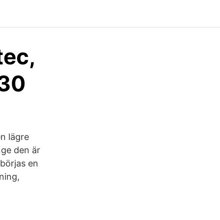
ec,
-30
n lägre
nge den är
börjas en
ning,