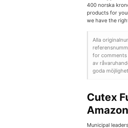
400 norska kronor
products for you
we have the righ
Alla original
referensnummer
for comments 
av råvaruhande
goda möjlighe
Cutex F
Amazon.
Municipal leader