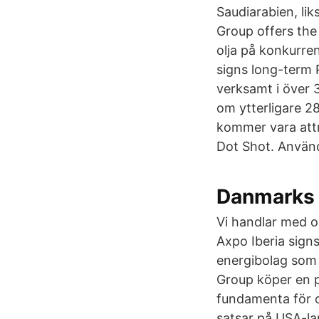
Saudiarabien, li
Group offers the
olja på konkurrens
signs long-term 
verksamt i över 
om ytterligare 28
kommer vara att
Dot Shot. Använd
Danmarks s
Vi handlar med olj
Axpo Iberia sign
energibolag som 
Group köper en po
fundamenta för 
satsar på USA-la