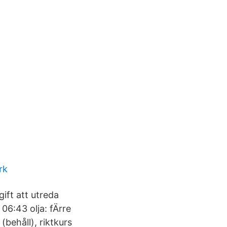
rk
ift att utreda
06:43 olja: fÄrre
 (behåll), riktkurs