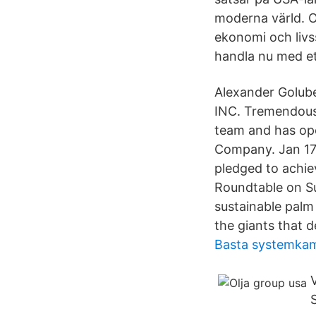
moderna värld. Ol
ekonomi och livs
handla nu med et
Alexander Golube
INC. Tremendousl
team and has op
Company. Jan 17,
pledged to achie
Roundtable on Su
sustainable palm
the giants that de
Basta systemkam