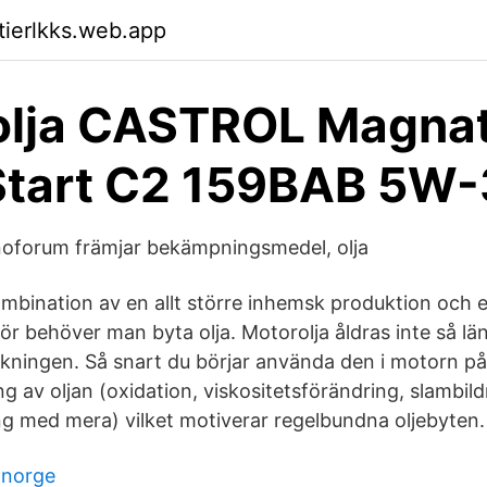
tierlkks.web.app
olja CASTROL Magnat
Start C2 159BAB 5W
oforum främjar bekämpningsmedel, olja
mbination av en allt större inhemsk produktion och e
ör behöver man byta olja. Motorolja åldras inte så lä
kningen. Så snart du börjar använda den i motorn på
g av oljan (oxidation, viskositetsförändring, slambild
g med mera) vilket motiverar regelbundna oljebyten.
 norge