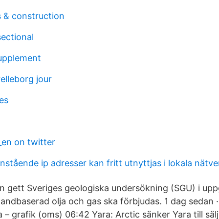
s & construction
ectional
upplement
elleborg jour
es
_en on twitter
nstående ip adresser kan fritt utnyttjas i lokala nätve
n gett Sveriges geologiska undersökning (SGU) i uppg
andbaserad olja och gas ska förbjudas. 1 dag sedan · 
a – grafik (oms) 06:42 Yara: Arctic sänker Yara till sälj