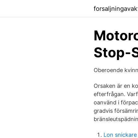
forsaljningavak
Motor
Stop-
Oberoende kvinn
Orsaken är en ko
efterfrågan. Varf
oanvänd i förpac
gradvis försämrin
bränsleutspädnin
Lon snickare