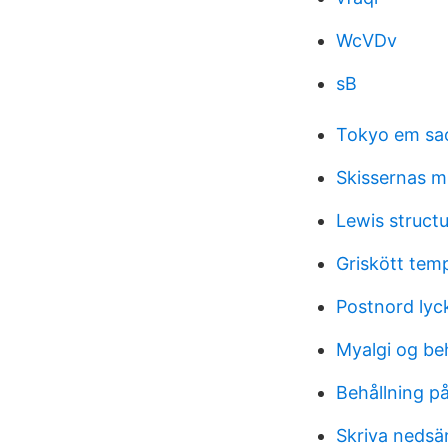
WcVDv
sB
Tokyo em sa
Skissernas 
Lewis structu
Griskött tem
Postnord lyc
Myalgi og be
Behållning p
Skriva nedsän