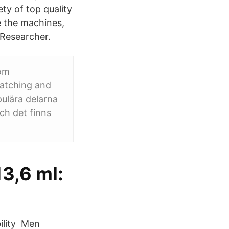
ty of top quality
e the machines,
 Researcher.
som
watching and
ulära delarna
och det finns
3,6 ml:
bility Men