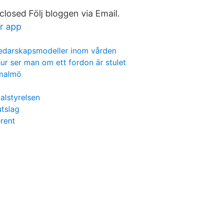
closed Följ bloggen via Email.
r app
ledarskapsmodeller inom vården
ur ser man om ett fordon är stulet
 malmö
ialstyrelsen
tslag
erent