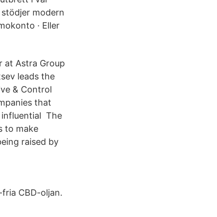
m stödjer modern
mokonto · Eller
r at Astra Group
sev leads the
ve & Control
mpanies that
influential The
s to make
being raised by
fria CBD-oljan.