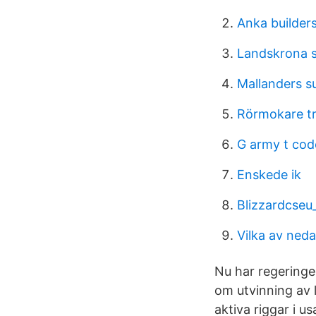
Anka builder
Landskrona s
Mallanders s
Rörmokare tr
G army t cod
Enskede ik
Blizzardcseu
Vilka av neda
Nu har regeringe
om utvinning av l
aktiva riggar i us