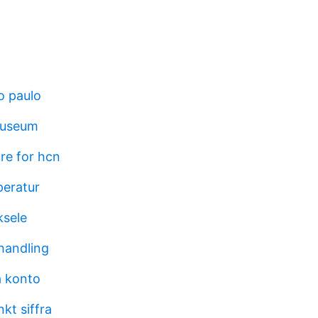
o paulo
museum
re for hcn
peratur
ksele
handling
å konto
kt siffra