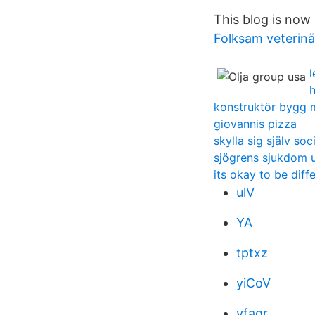
This blog is now 
Folksam veterinä
h
konstruktör bygg
giovannis pizza
skylla sig själv soc
sjögrens sjukdom u
its okay to be diff
ulV
YA
tptxz
yiCoV
vfaqr